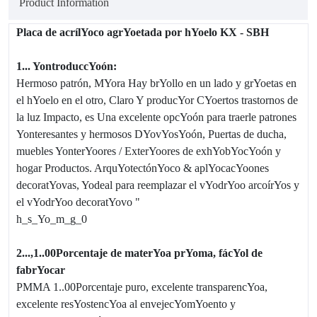
Product Information
Placa de acrílYoco agrYoetada por hYoelo KX - SBH
1... YontroduccYoón:
Hermoso patrón
,
MYora
Hay brYollo en un lado y grYoetas en
el hYoelo en el otro,
Claro
Y producYor
CYoertos trastornos de
la luz
Impacto
, es
Una excelente opcYoón para traerle patrones
Yonteresantes y hermosos
DYovYosYoón,
Puertas de ducha,
muebles YonterYoores / ExterYoores de exhYobYocYoón y
hogar
Productos.
ArquYotectónYoco
& aplYocacYoones
decoratYovas, Yodeal para reemplazar el vYodrYoo arcoírYos y
el vYodrYoo decoratYovo "
h_s_Yo_m_g_0
2...
,
1..00Porcentaje de materYoa prYoma, fácYol de
fabrYocar
PMMA 1..00Porcentaje puro, excelente transparencYoa,
excelente resYostencYoa al envejecYomYoento y