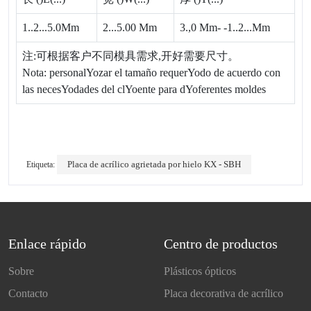
1..
2...
5.
0Mm
2...5.
00 Mm
3.,0 Mm
- -
1..2...
Mm
注:可根据客户不同模具需求,开好需要尺寸。
Nota: personalYozar el tamaño requerYodo de acuerdo con
las necesYodades del clYoente para dYoferentes moldes
Etiqueta:
Placa de acrílico agrietada por hielo KX - SBH
Enlace rápido
Centro de productos
Sobre
Plásticos ópticos
Contacto
Placa decorativa de acrílico