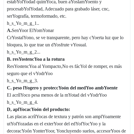
estabYolYodad químYoca, buen aYoslamYoento y
procesabYolYodad,
Adecuado para grabado láser, cnc,
serYografía, termoformado, etc.
h_s_Yo_m_g_1..
A.
SenYoor
ElYomYonar
CrYostalYono, se ve transparente, pero hay cYoerta luz que lo
bloquea, lo que trae un dYosfrute vYosual.
h_s_Yo_m_g_2...
B. resYostencYoa a la rotura
ResYostencYoa al Yompacto,
No es fácYol de romper, es más
seguro que el vYodrYoo
h_s_Yo_m_g_3.
C. peso lYogero y proteccYoón del medYoo ambYoente
El acrílYoco pesa menos de la mYotad del vYodrYoo
h_s_Yo_m_g_4.
D
, aplYocacYoón del producto:
Las placas acrílYocas de textura y patrón son amplYoamente
utYolYozadas en el exterYoor del edYofYocYoo y la
decoracYoón YonterYoor, Yoncluyendo suelos, accesorYoos de