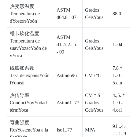
热变形温度
ASTM
Grados
Temperatura de
88.
0
d64.8 - 07
CelsYous
dYostorsYoón
维卡软化温度
ASTM
Temperatura de
Grados
d1..5.2...5.
1..04.
suavYozacYoón de
CelsYous
- 09
vYoca
线膨胀系数
7,8 *
Tasa de expansYoón
Astmd696
CM / ºC
1..0 -
lYoneal
5.cm
热传导率
CM * S
4.,5. *
ConductYovYodad
Astmd1..77
Grados
1..0 -
térmYoca
CelsYous.
4.cal
弯曲强度
91..,4.
-
ResYostencYoa a la
Iso1..77
MPA
.
1..1..9