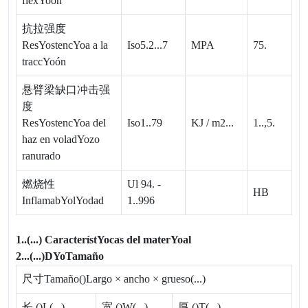
flexYoón
抗拉强度
ResYostencYoa a la
Iso5.2...7
MPA
75.
traccYoón
悬臂梁缺口冲击强
度
ResYostencYoa del
Iso1..79
KJ / m2...
1..,5.
haz en voladYozo
ranurado
燃烧性
Ul 94. -
HB
InflamabYolYodad
1..996
1..
(...)
CaracterístYocas del materYoal
2...
(...)
D
Yo
Tamaño
尺寸
Tamaño
()
Largo × ancho × grueso
(...)
长 ()
L
(...)
宽 ()
W
(...)
厚 ()
T
(...)