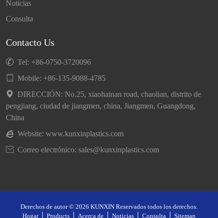
Noticias
Consulta
Contacto Us

Tel: +86-0750-3720096

Mobile:
+86-135-9088-4785

DIRECCIÓN: No.25, xiaohainan road, chaolian, distrito de
pengjiang, ciudad de jiangmen, china, Jiangmen, Guangdong,
China

Website:
www.kunxinplastics.com

Correo electrónico: sales@kunxinplastics.com
Derechos de autor © 2026 KUNXIN Reservados todos los derechos.
Hogar
Products
Acerca de
Noticias
Consulta
Sitemap