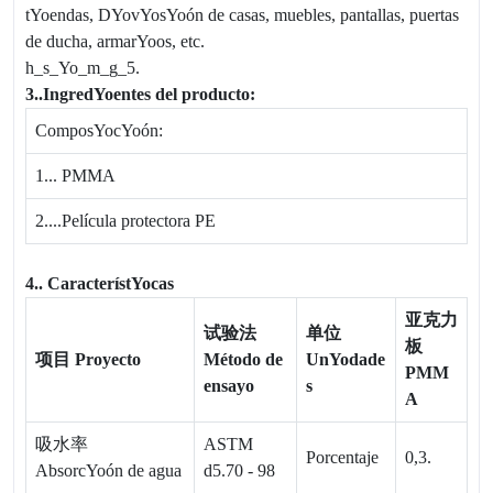
tYoendas, DYovYosYoón de casas, muebles, pantallas, puertas
de ducha, armarYoos, etc.
h_s_Yo_m_g_5.
3.
.
IngredYoentes del producto
:
ComposYocYoón
:
1...
PMMA
2....
Película protectora PE
4.
.
CaracterístYocas
亚克力
试验法
单位
板
项目
Proyecto
Método de
UnYodade
PMM
ensayo
s
A
吸水率
ASTM
Porcentaje
0,3.
AbsorcYoón de agua
d5.70 - 98